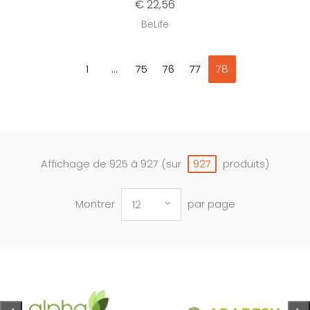
€ 22,56
BeLife
1
...
75
76
77
78
Affichage de 925 à 927 (sur
produits)
927
Montrer
par page
12