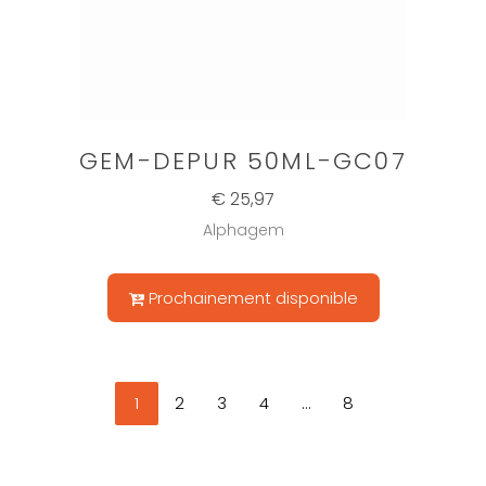
GEM-DEPUR 50ML-GC07
€ 25,97
Alphagem
Prochainement disponible
1
2
3
4
...
8