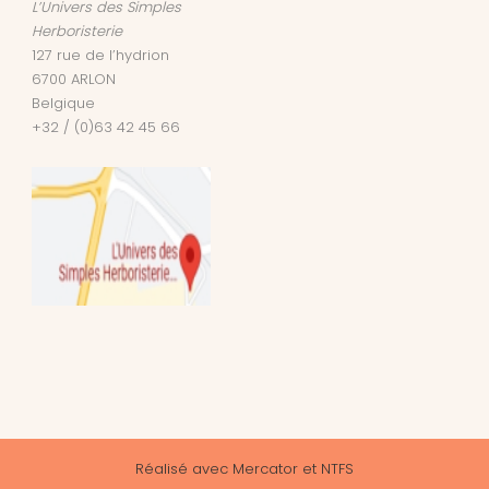
L’Univers des Simples
Herboristerie
127 rue de l’hydrion
6700
ARLON
Belgique
+32 / (0)63 42 45 66
Réalisé avec
Mercator
et
NTFS