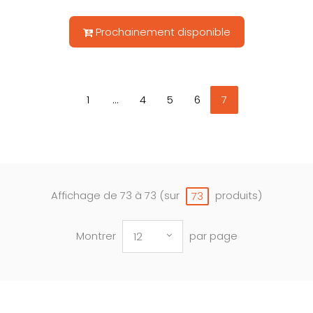
Prochainement disponible
1
...
4
5
6
7
Affichage de 73 à 73 (sur
produits)
73
Montrer
par page
12