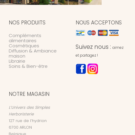
NOS PRODUITS
NOUS ACCEPTONS
Compléments
alimentaires
Cosmétiques
Suivez nous :
aimez
Diffusion & Ambiance
maison
et partagez !
Librairie
Soins & Bien-être
NOTRE MAGASIN
L’Univers des Simples
Herboristerie
127 rue de l’hydrion
6700
ARLON
Belgique