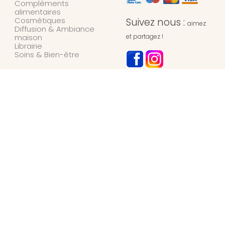
Compléments
alimentaires
Cosmétiques
Suivez nous :
aimez
Diffusion & Ambiance
maison
et partagez !
Librairie
Soins & Bien-être
NOTRE MAGASIN
L’Univers des Simples
Herboristerie
127 rue de l’hydrion
6700
ARLON
Belgique
+32 / (0)63 42 45 66