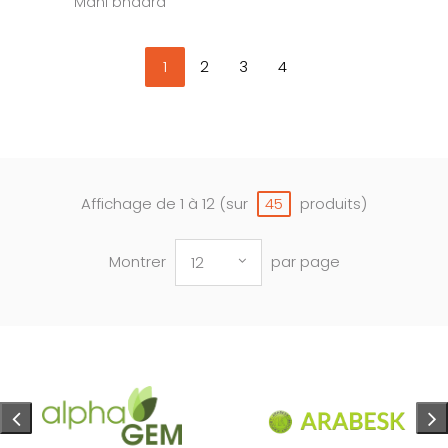
Mani bhadra
1
2
3
4
Affichage de 1 à 12 (sur
produits)
45
Montrer
par page
12