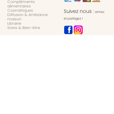
Compléments
alimentaires
Cosmétiques
Suivez nous :
aimez
Diffusion & Ambiance
maison
et partagez !
Librairie
Soins & Bien-être
NOTRE MAGASIN
L’Univers des Simples
Herboristerie
127 rue de l’hydrion
6700
ARLON
Belgique
+32 / (0)63 42 45 66