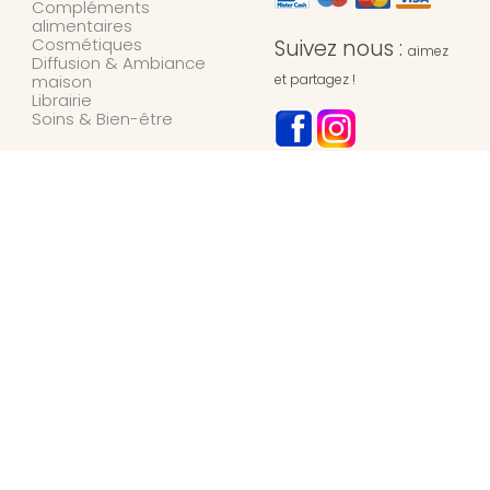
Compléments
alimentaires
Cosmétiques
Suivez nous :
aimez
Diffusion & Ambiance
maison
et partagez !
Librairie
Soins & Bien-être
NOTRE MAGASIN
L’Univers des Simples
Herboristerie
127 rue de l’hydrion
6700
ARLON
Belgique
+32 / (0)63 42 45 66