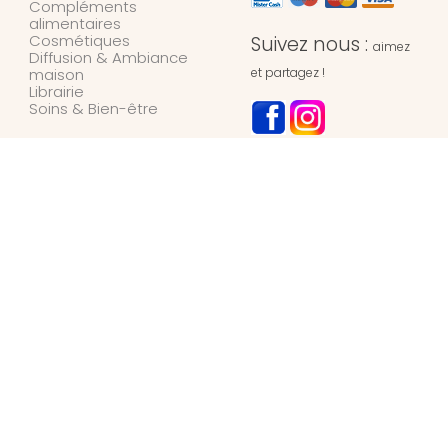
Compléments
alimentaires
Cosmétiques
Suivez nous :
aimez
Diffusion & Ambiance
maison
et partagez !
Librairie
Soins & Bien-être
NOTRE MAGASIN
L’Univers des Simples
Herboristerie
127 rue de l’hydrion
6700
ARLON
Belgique
+32 / (0)63 42 45 66