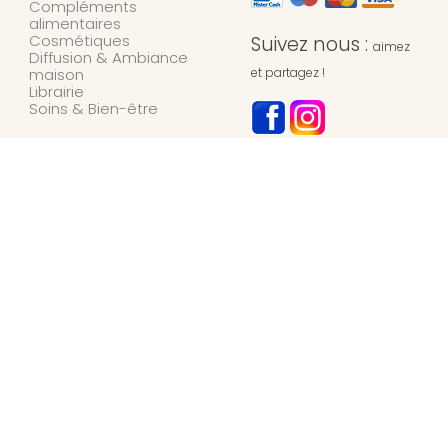
Compléments
alimentaires
Cosmétiques
Suivez nous :
aimez
Diffusion & Ambiance
maison
et partagez !
Librairie
Soins & Bien-être
NOTRE MAGASIN
L’Univers des Simples
Herboristerie
127 rue de l’hydrion
6700
ARLON
Belgique
+32 / (0)63 42 45 66