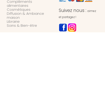
Compléments
alimentaires
Cosmétiques
Suivez nous :
aimez
Diffusion & Ambiance
maison
et partagez !
Librairie
Soins & Bien-être
NOTRE MAGASIN
L’Univers des Simples
Herboristerie
127 rue de l’hydrion
6700
ARLON
Belgique
+32 / (0)63 42 45 66