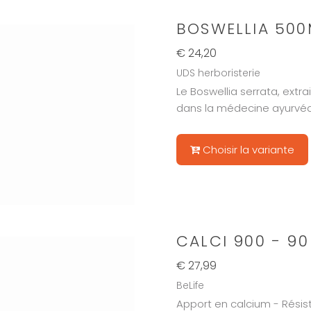
BOSWELLIA 500
€ 24,20
UDS herboristerie
Le Boswellia serrata, extra
dans la médecine ayurvé
Choisir la variante
CALCI 900 - 90
€ 27,99
BeLife
Apport en calcium - Rési