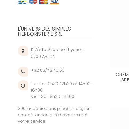
L'UNIVERS DES SIMPLES
HERBORISTERIE SRL
127/bte 2 rue de l'hydrion
6700 ARLON
+32 63/42.45.66
CREME
SP
Lu - Je : 9h30-12h30 et 14h00-
18h30
Ve - Sa : 9h30-18h00
300m² dédiés aux produits bio, les
compétences et le savoir faire à
votre service