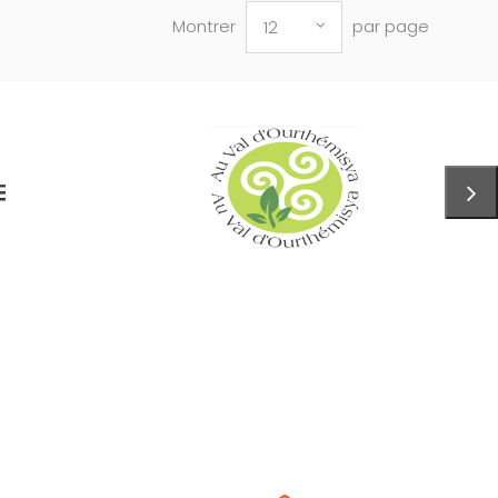
Montrer
par page
12