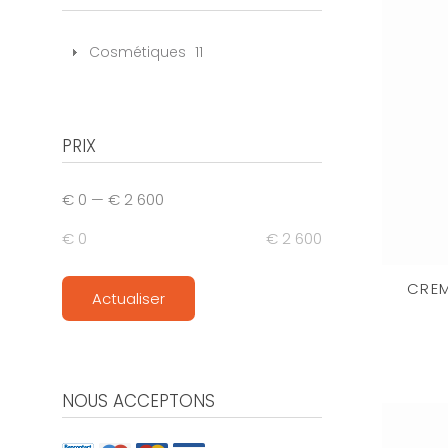
Cosmétiques
11
PRIX
€ 0
—
€ 2 600
€ 0
€ 2 600
CREM
Actualiser
NOUS ACCEPTONS