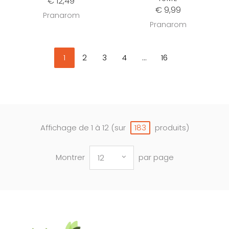
€ 12,49
€ 9,99
Pranarom
Pranarom
1
2
3
4
...
16
Affichage de 1 à 12 (sur
produits)
183
Montrer
par page
12