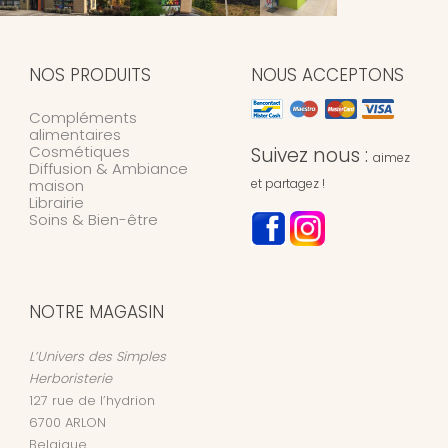
NOS PRODUITS
NOUS ACCEPTONS
Compléments
alimentaires
Cosmétiques
Suivez nous :
aimez
Diffusion & Ambiance
maison
et partagez !
Librairie
Soins & Bien-être
NOTRE MAGASIN
L’Univers des Simples
Herboristerie
127 rue de l’hydrion
6700
ARLON
Belgique