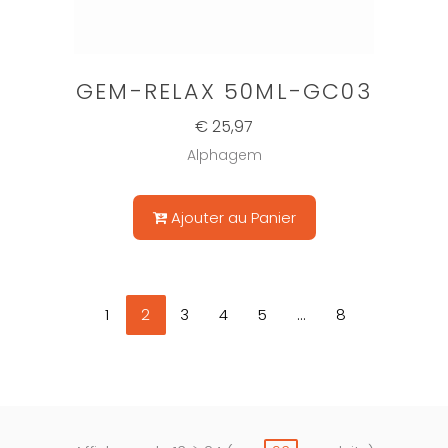
GEM-RELAX 50ML-GC03
€ 25,97
Alphagem
Ajouter au Panier
1
2
3
4
5
...
8