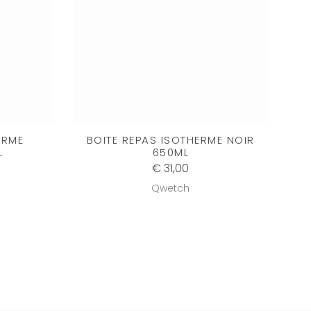
ERME
BOITE REPAS ISOTHERME NOIR
L
650ML
€ 31,00
Qwetch