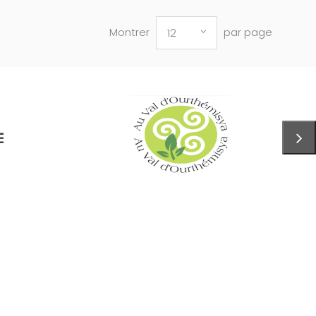
Montrer
par page
12