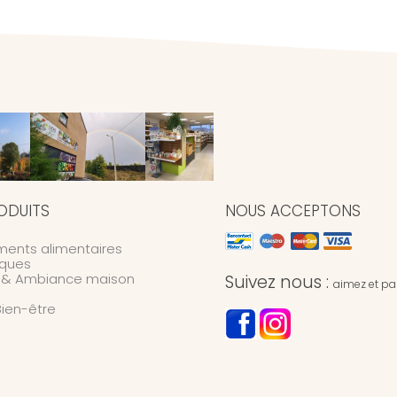
ODUITS
NOUS ACCEPTONS
ents alimentaires
ques
n & Ambiance maison
Suivez nous :
aimez et par
Bien-être