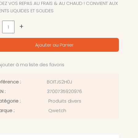
EZ VOS REPAS AU FRAIS & AU CHAUD ! CONVIENT AUX
ENTS LIQUIDES ET SOLIDES
+
Ajouter au Panier
jouter à ma liste des favoris
férence :
BOITJS2H0J
N :
3700735920976
tégorie :
Produits divers
rque :
Qwetch