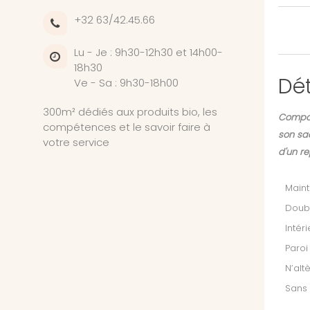
+32 63/42.45.66
Lu - Je : 9h30-12h30 et 14h00-
18h30
Dét
Ve - Sa : 9h30-18h00
300m² dédiés aux produits bio, les
Compac
compétences et le savoir faire à
son sac
votre service
d'un re
Maint
Doubl
Intér
Paroi
N’alt
Sans 