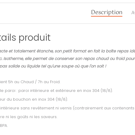
Description
A
ails produit
te et totalement étanche, son petit format en fait la boîte repas id
. Isotherme, elle permet de conserver son repas chaud ou froid pour to
pas solide ou liquide tel qu'une soupe où que l'on soit !
ient 5h au Chaud / 7h au Froid.
e paroi : paroi intérieure et extérieure en inox 304 (18/8).
ieur du bouchon en inox 304 (18/8).
 intérieure sans revêtement ni vernis (contrairement aux contenants
ère ni les goûts ni les saveurs.
BPA.