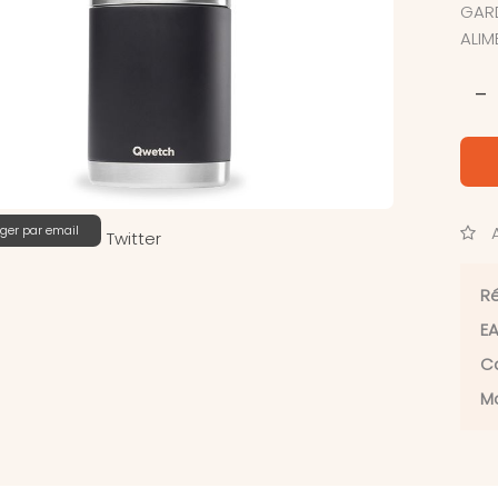
GARD
ALIM
-
ger par email
A
Twitter
Ré
EA
Ca
Ma