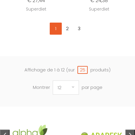
€ 27,44
€ 24,38
Superdiet
Superdiet
1
2
3
Affichage de 1 à 12 (sur
produits)
25
Montrer
par page
12