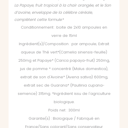
La Papaye, fruit tropical à la chair orangée, et le Son
d’avoine, enveloppe de la célèbre céréale,
complètent cette formule
.*
Conditionnement : boite de 2x10 ampoules en
verre de 15ml
Ingrédient(s)/Composition : par ampoule;
Extrait
aqueux de Thé vert*(Camelia sinensis-feuille)
250mg et Papaye* (Carica papaya-fruit) 250mg,
jus de pomme * concentré (Malus domestica),
extrait de son d'Avoine* (Avena sativa) 600mg,
extrait sec de Guarana* (Paullinia cupana-
semence) 315mg.
*Ingrédient issu de l'agriculture
biologique.
Poids net : 300ml
Garantie(s) : Biologique / Fabriqué en
France/Sans colorant/Sans conservateur