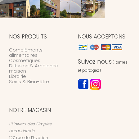
NOS PRODUITS
NOUS ACCEPTONS
Compléments
alimentaires
Cosmétiques
Suivez nous :
aimez
Diffusion & Ambiance
maison
et partagez !
Librairie
Soins & Bien-être
NOTRE MAGASIN
L’Univers des Simples
Herboristerie
127 rue de l’hydrion