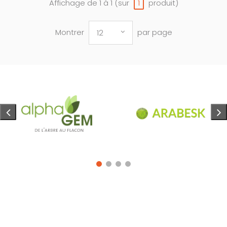
Affichage de 1 à 1 (sur
produit)
1
Montrer
par page
12