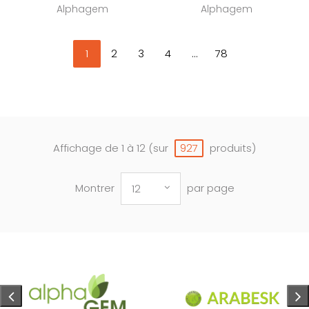
Alphagem
Alphagem
1
2
3
4
...
78
Affichage de 1 à 12 (sur
produits)
927
Montrer
par page
12