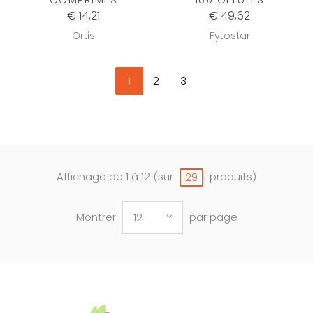
€ 14,21
€ 49,62
Ortis
Fytostar
1
2
3
Affichage de 1 à 12 (sur
produits)
29
Montrer
par page
12