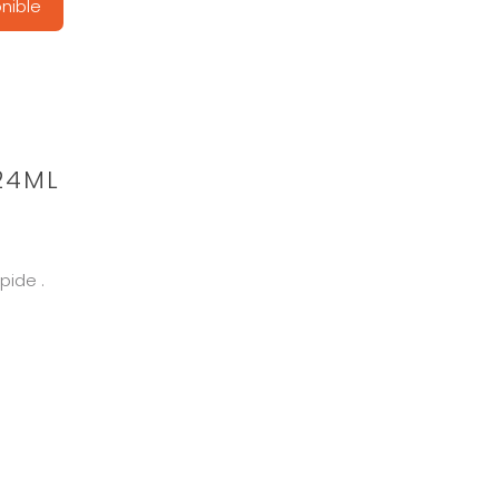
nible
24ML
pide .