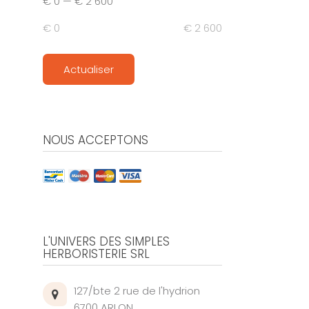
€ 0
—
€ 2 600
€ 0
€ 2 600
Actualiser
NOUS ACCEPTONS
L'UNIVERS DES SIMPLES
HERBORISTERIE SRL
127/bte 2 rue de l'hydrion
6700 ARLON