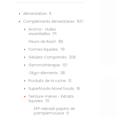
Alimentation
5
Compléments Alimentaires
927
Aroma - Huiles
essentielles
171
Fleurs de Bach
85
Formes liquides
79
Gélules-Comprimés
205
Gemmothérapie
137
Oligo-éléments
38
Produits de la ruche
13
Superfoods-Novel foods
16
Teinture-mères - Extraits
liquides
70
EPP-extraist pepins de
pamplemousse
5