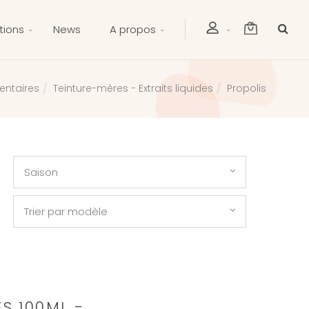
tions
News
A propos
ntaires
Teinture-mères - Extraits liquides
Propolis
Saison
Trier par modèle
S 100ML -