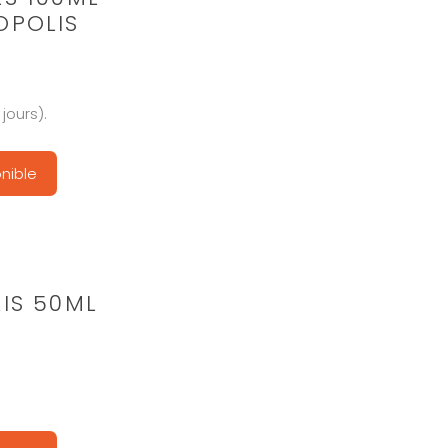
OPOLIS
jours).
nible
IS 50ML