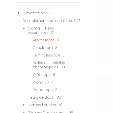
Alimentation
5
Compléments Alimentaires
927
Aroma - Huiles
essentielles
171
Aromaforce
3
Circularom
3
Féminaissance
3
Huiles essentielles
chémotypées
141
Oléocaps
8
Prana BB
4
Pranacaps
2
Fleurs de Bach
85
Formes liquides
79
Gélules-Comprimés
205