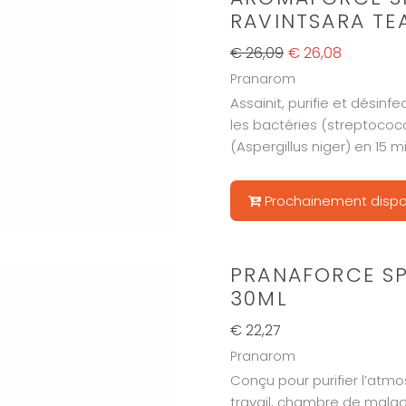
RAVINTSARA TE
€ 26,09
€ 26,08
Pranarom
Assainit, purifie et désinfec
les bactéries (streptoco
(Aspergillus niger) en 15 mi
Prochainement dispo
PRANAFORCE SP
30ML
€ 22,27
Pranarom
Conçu pour purifier l’atmo
travail, chambre de malad