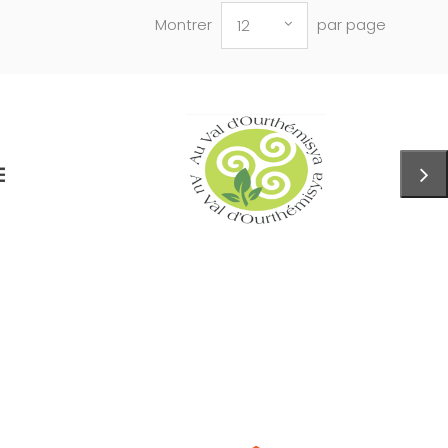
Montrer
par page
12