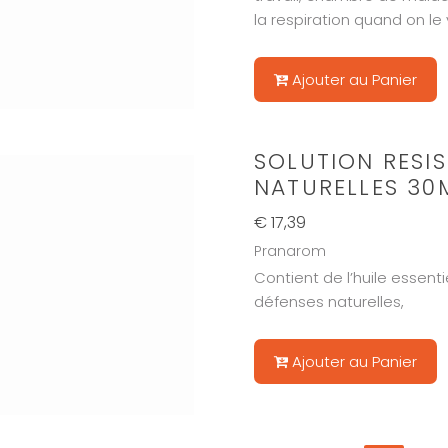
la respiration quand on le
Ajouter au Panier
SOLUTION RESI
NATURELLES 30
€ 17,39
Pranarom
Contient de l’huile essent
défenses naturelles,
Ajouter au Panier