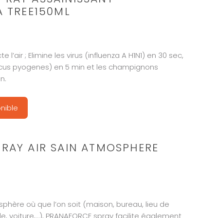
A TREE150ML
te l’air ; Elimine les virus (influenza A H1N1) en 30 sec,
ccus pyogenes) en 5 min et les champignons
n.
nible
RAY AIR SAIN ATMOSPHERE
sphère où que l’on soit (maison, bureau, lieu de
e, voiture,…), PRANAFORCE spray facilite également