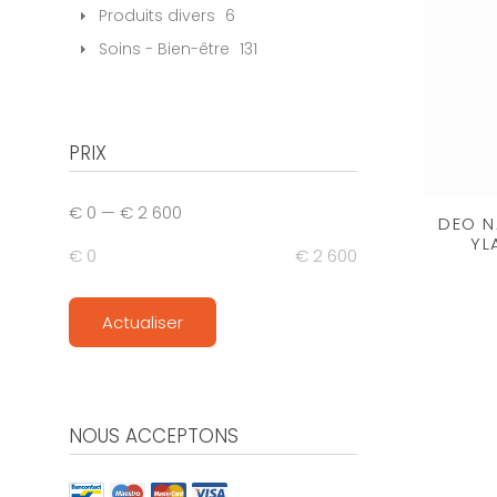
Produits divers
6
Soins - Bien-être
131
PRIX
€ 0
—
€ 2 600
DEO N
YL
€ 0
€ 2 600
Actualiser
NOUS ACCEPTONS