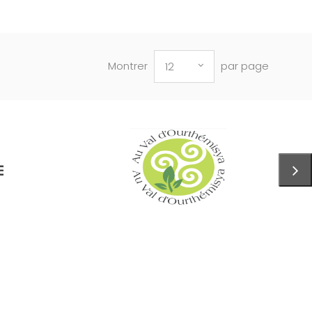
Montrer
par page
12