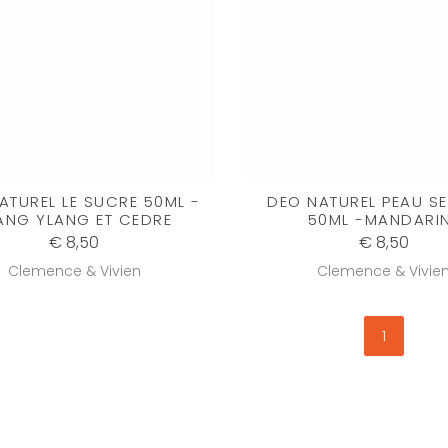
ATUREL LE SUCRE 50ML -
DEO NATUREL PEAU SE
ANG YLANG ET CEDRE
50ML -MANDARI
€ 8,50
€ 8,50
Clemence & Vivien
Clemence & Vivie
1