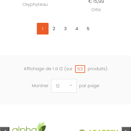
€ 15,99
Oxyphyteau
Ortis
1
2
3
4
5
Affichage de 1 à 12 (sur
produits)
53
Montrer
par page
12