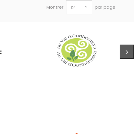
Montrer
par page
12