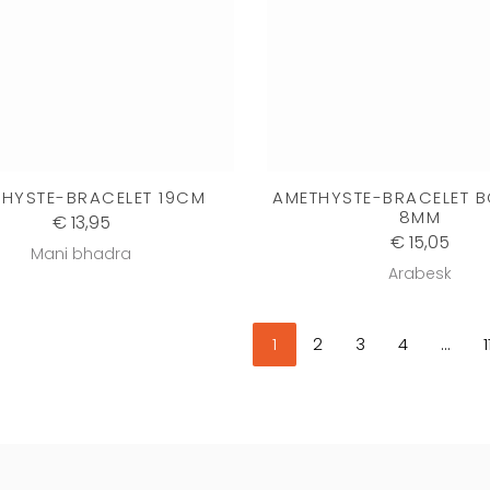
HYSTE-BRACELET 19CM
AMETHYSTE-BRACELET 
8MM
€ 13,95
€ 15,05
Mani bhadra
Arabesk
1
2
3
4
...
1