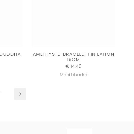
BOUDDHA
AMETHYSTE-BRACELET FIN LAITON
19CM
€ 14,40
Mani bhadra
1