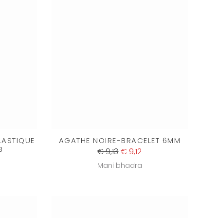
LASTIQUE
AGATHE NOIRE-BRACELET 6MM
B
€ 9,13
€ 9,12
Mani bhadra