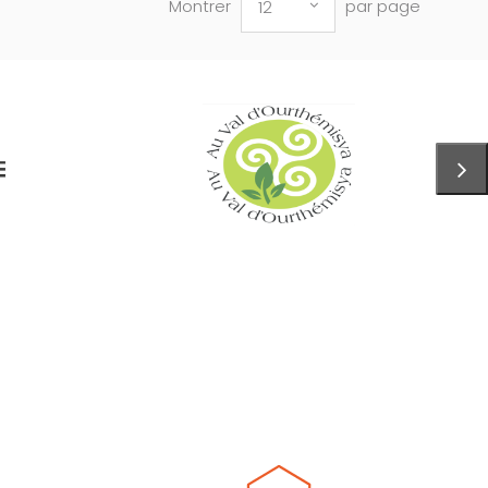
Montrer
par page
12