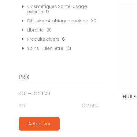
Cosmétiques Santé-Usage
externe
17
Diffusion-Ambiance maison
30
Librairie
28
Produits divers
6
Soins - Bien-être
131
PRIX
€ 0
—
€ 2 600
HUILE
€ 0
€ 2 600
Actualiser