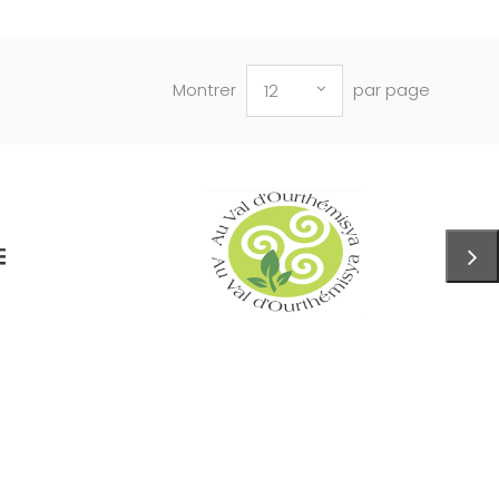
Montrer
par page
12