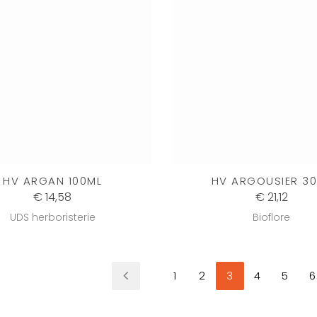
HV ARGAN 100ML
HV ARGOUSIER 3
€ 14,58
€ 21,12
UDS herboristerie
Bioflore
1
2
3
4
5
6