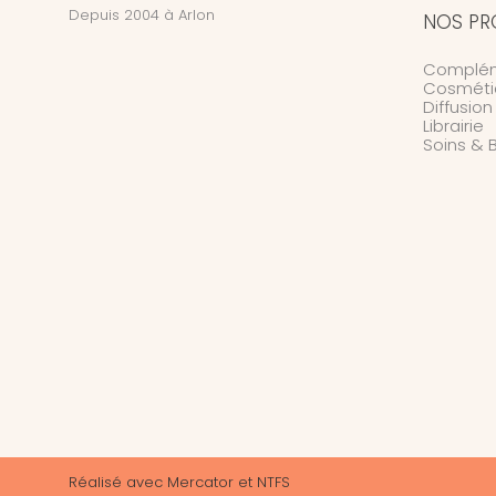
Depuis 2004 à Arlon
NOS PR
Complém
Cosméti
Diffusio
Librairie
Soins & 
Réalisé avec
Mercator
et
NTFS