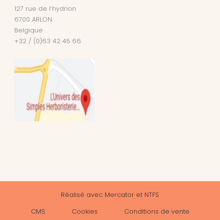
127 rue de l’hydrion
6700
ARLON
Belgique
+32 / (0)63 42 45 66
Réalisé avec
Mercator
et
NTFS
CMS
Cookies
Conditions de vente