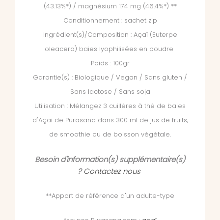
(43.13%*) / magnésium 174 mg (46.4%*)
**
Conditionnement : sachet zip
Ingrédient(s)/Composition : Açaï (Euterpe
oleacera) baies lyophilisées en poudre
Poids : 100gr
Garantie(s) : Biologique / Vegan / Sans gluten /
Sans lactose / Sans soja
Utilisation : Mélangez 3 cuillères à thé de baies
d'Açai de Purasana dans 300 ml de jus de fruits,
de smoothie ou de boisson végétale.
Besoin d'information(s) supplémentaire(s)
?
Contactez nous
**Apport de référence d'un adulte-type