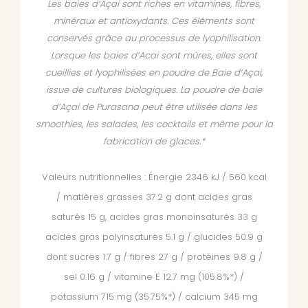
Les baies d’Açai sont riches en vitamines, fibres,
minéraux et antioxydants. Ces éléments sont
conservés grâce au processus de lyophilisation.
Lorsque les baies d’Acai sont mûres, elles sont
cueillies et lyophilisées en poudre de Baie d’Açai,
issue de cultures biologiques.
La poudre de baie
d’Açai de Purasana peut être utilisée dans les
smoothies, les salades, les cocktails et même pour la
fabrication de glaces.*
Valeurs nutritionnelles : Énergie 2346 kJ / 560 kcal
/ matières grasses 37.2 g dont acides gras
saturés 15 g, acides gras monoinsaturés 33 g
acides gras polyinsaturés 5.1 g / glucides 50.9 g
dont sucres 1.7 g / fibres 27 g / protéines 9.8 g /
sel 0.16 g / vitamine E 12.7 mg (105.8%*) /
potassium 715 mg (35.75%*) / calcium 345 mg