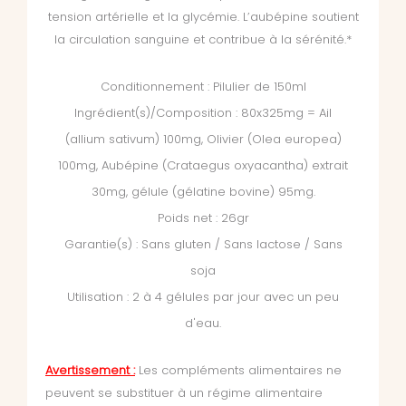
tension artérielle et la glycémie. L’aubépine soutient
la circulation sanguine et contribue à la sérénité.*
Conditionnement : Pilulier de 150ml
Ingrédient(s)/Composition : 80x325mg = Ail
(allium sativum) 100mg, Olivier (Olea europea)
100mg, Aubépine (Crataegus oxyacantha) extrait
30mg,
gélule (gélatine bovine) 95mg.
Poids net : 26gr
Garantie(s) : Sans gluten / Sans lactose / Sans
soja
Utilisation : 2 à 4 gélules par jour avec un peu
d'eau.
Avertissement :
Les compléments alimentaires ne
peuvent se substituer à un régime alimentaire