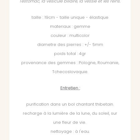
l'estomac, la vésicule biliaire, la vessie et les reins.
taille : 19cm - taille unique - élastique
materiaux : gemme
couleur : multicolor
diametre des pierres : +/- 5mm
poids total : 4gr
provenance des gemmes : Pologne, Roumanie,
Tchecoslovaquie.
Entretien :
purification dans un bol chantant thibetain.
recharge à la lumière de la lune, du soleil, sur
une fleur de vie.
nettoyage : à l'eau.