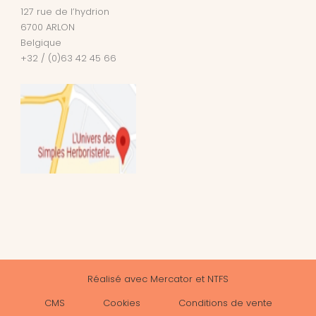
127 rue de l’hydrion
6700
ARLON
Belgique
+32 / (0)63 42 45 66
Réalisé avec
Mercator
et
NTFS
CMS
Cookies
Conditions de vente