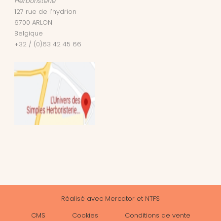
Herboristerie
127 rue de l’hydrion
6700
ARLON
Belgique
+32 / (0)63 42 45 66
Réalisé avec
Mercator
et
NTFS
CMS
Cookies
Conditions de vente