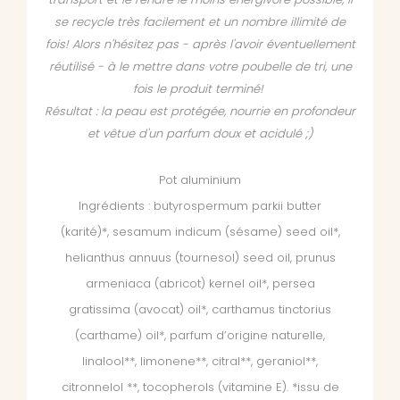
se recycle très facilement et un nombre illimité de
fois! Alors n'hésitez pas - après l'avoir éventuellement
réutilisé - à le mettre dans votre poubelle de tri, une
fois le produit terminé!
Résultat : la peau est protégée, nourrie en profondeur
et vêtue d'un parfum doux et acidulé ;)
Pot aluminium
Ingrédients : butyrospermum parkii butter
(karité)*, sesamum indicum (sésame) seed oil*,
helianthus annuus (tournesol) seed oil, prunus
armeniaca (abricot) kernel oil*, persea
gratissima (avocat) oil*, carthamus tinctorius
(carthame) oil*, parfum d’origine naturelle,
linalool**, limonene**, citral**, geraniol**,
citronnelol **, tocopherols (vitamine E). *issu de