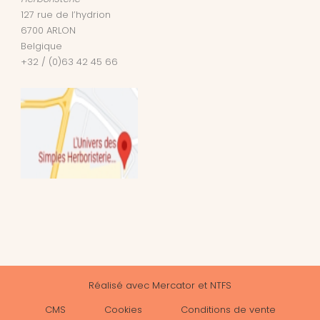
127 rue de l’hydrion
6700
ARLON
Belgique
+32 / (0)63 42 45 66
Réalisé avec
Mercator
et
NTFS
CMS
Cookies
Conditions de vente