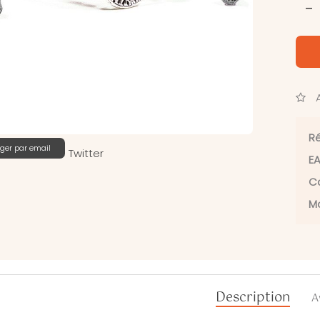
-
A
Ré
ger par email
Twitter
EA
Ca
Ma
Description
A