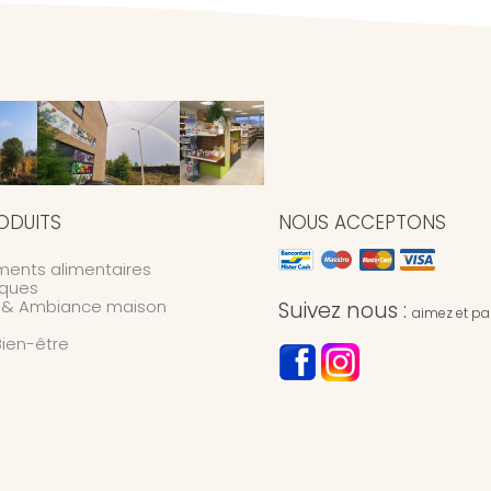
ODUITS
NOUS ACCEPTONS
ents alimentaires
ques
n & Ambiance maison
Suivez nous :
aimez et par
Bien-être