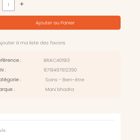
+
Ajouter au Panier
jouter à ma liste des favoris
férence :
BRAC4019I3
N :
8719497612390
tégorie :
Soins - Bien-être
rque :
Mani bhadra
vis