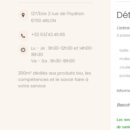
Dét
127/bte 2 rue de l'hydrion
6700 ARLON
L'arbre
+32 63/42.45.66
Il pos
Lu - Je : 9h30-12h30 et 14h00-
taille
18h30
mater
Ve - Sa : 9h30-18h00
coule
300m² dédiés aux produits bio, les
poids
compétences et le savoir faire à
votre service
Informa
Besoin
Les ren
de sant