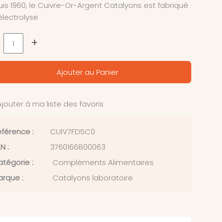
is 1960, le Cuivre-Or-Argent Catalyons est fabriqué
électrolyse
+
Ajouter au Panier
jouter à ma liste des favoris
férence :
CUIV7FD5C0
N :
3760166800063
tégorie :
Compléments Alimentaires
rque :
Catalyons laboratoire