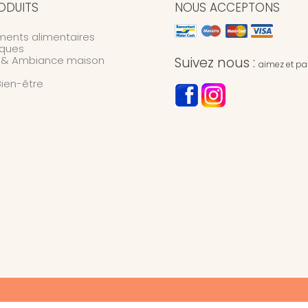
ODUITS
NOUS ACCEPTONS
ents alimentaires
ques
n & Ambiance maison
Suivez nous :
aimez et par
Bien-être