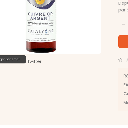
Depu
par 
-
ger par email
A
Twitter
Ré
EA
Ca
Ma