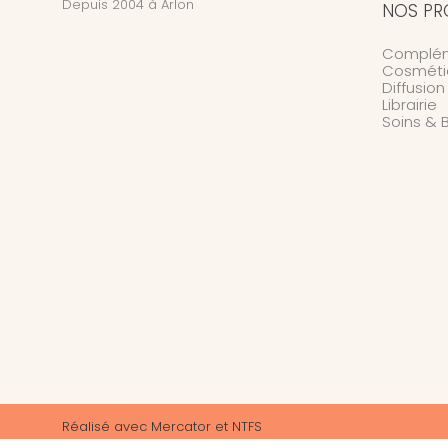
Depuis 2004 à Arlon
NOS PR
Complém
Cosméti
Diffusio
Librairie
Soins & 
Réalisé avec
Mercator
et
NTFS