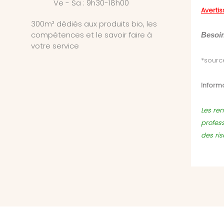
Ve - Sa : 9h30-18h00
Averti
300m² dédiés aux produits bio, les
compétences et le savoir faire à
Besoin
votre service
*sourc
Informa
Les ren
profes
des ri