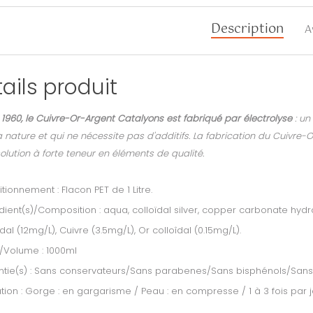
Description
A
ails produit
1960, le Cuivre-Or-Argent Catalyons est fabriqué par électrolyse
: un
 nature et qui ne nécessite pas d'additifs. La fabrication du Cuivre-
olution à forte teneur en éléments de qualité.
tionnement : Flacon PET de 1 Litre.
dient(s)/Composition : aqua, colloïdal silver, copper carbonate hydro
ïdal (12mg/L), Cuivre (3.5mg/L), Or colloîdal (0.15mg/L).
/Volume : 1000ml
tie(s) : Sans conservateurs/Sans parabenes/Sans bisphénols/Sans
ation :
Gorge : en gargarisme / Peau : en compresse / 1 à 3 fois par 