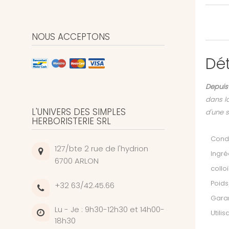
NOUS ACCEPTONS
Dét
Depuis 
dans la
L'UNIVERS DES SIMPLES
d'une s
HERBORISTERIE SRL
Condi
127/bte 2 rue de l'hydrion
Ingré
6700 ARLON
collo
Poids
+32 63/42.45.66
Garan
Lu - Je : 9h30-12h30 et 14h00-
Utilis
18h30