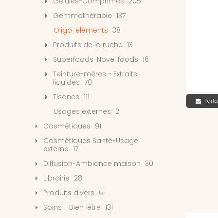
Gélules-Comprimés
205
Gemmothérapie
137
Oligo-éléments
38
Produits de la ruche
13
Superfoods-Novel foods
16
Teinture-mères - Extraits
liquides
70
Tisanes
111
Parta
Usages externes
2
Cosmétiques
91
Cosmétiques Santé-Usage
externe
17
Diffusion-Ambiance maison
30
Librairie
28
Produits divers
6
Soins - Bien-être
131