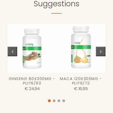
Suggestions
GINSENG 80X300MG -
MACA 120X300MG -
PL176/93
PL176/72
€ 24,94
€ 16,95