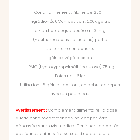
Conditionnement : Pilulier de 250ml
Ingrédient(s)/Composition : 200x gélule
d'Eleutherocoque dosée à 230mg
(Eleutherococcus senticosus) partie
souterraine en poudre,
gélules végétales en
HPMC (hydroxypropylméthilcellulose) 75mg
Poids net : 61gr
Utilisation : 6 gélules par jour, en debut de repas
avec un peu d'eau.
Avertissement :
Complement alimentaire, la dose
quotidienne recommandée ne doit pas être
dépassée
sans avis medical. Tenir hors de portée
des jeunes enfants. Ne se substitue pas a une