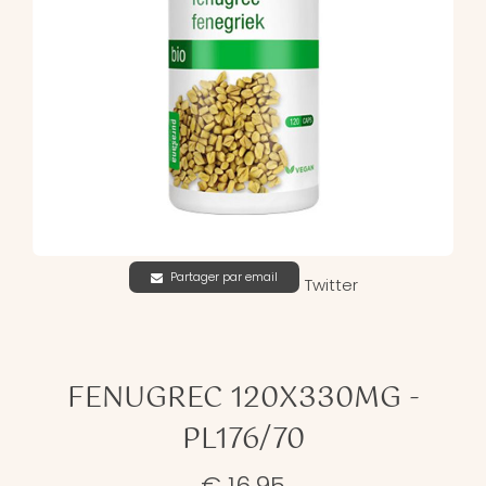
Partager par email
Twitter
FENUGREC 120X330MG -
PL176/70
€ 16,95