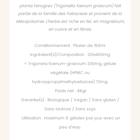
plante Fenugrec (Trigonella foenum graecum) fait
partie de la famille des Fabaceae et provient de la
Mésopotamie. L'herbe est riche en fer, en magnésium,
en cuivre et en fibres.
Conditionnement : Pilulier de 150ml.
Ingrédient(s)/Composition : 120x400mg
= Trigonela foenum-graecum 330mg, gélule
végétale (HPMC ou
hydroxypropylmethylcellulose) 70mg.
Poids net : 48gr
Garantie(s) : Biologique / Vegan / Sans gluten /
Sans lactose / Sans soja.
Utilisation : maximum 6 gélules par jour avec un
peu d'eau.