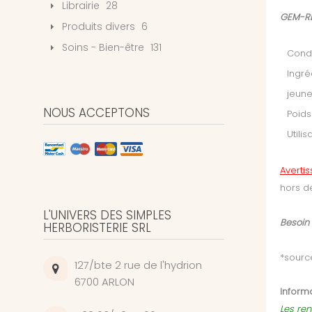
Librairie
28
GEM-RE
Produits divers
6
Soins - Bien-être
131
Condi
Ingré
jeune
NOUS ACCEPTONS
Poids
Utilis
Averti
hors d
L'UNIVERS DES SIMPLES
Besoin
HERBORISTERIE SRL
*sourc
127/bte 2 rue de l'hydrion
6700 ARLON
Informa
Les ren