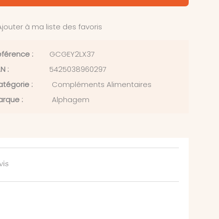
jouter à ma liste des favoris
férence :
GCGEY2LX37
N :
5425038960297
tégorie :
Compléments Alimentaires
rque :
Alphagem
vis