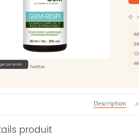
A
Ré
EA
Ca
Ma
ger par email
Twitter
Description
A
ails produit