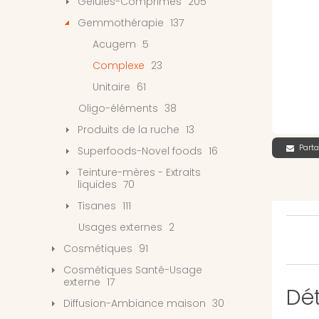
Gélules-Comprimés
205
Gemmothérapie
137
Acugem
5
Complexe
23
Unitaire
61
Oligo-éléments
38
Produits de la ruche
13
Parta
Superfoods-Novel foods
16
Teinture-mères - Extraits
liquides
70
Tisanes
111
Usages externes
2
Cosmétiques
91
Cosmétiques Santé-Usage
externe
17
Dét
Diffusion-Ambiance maison
30