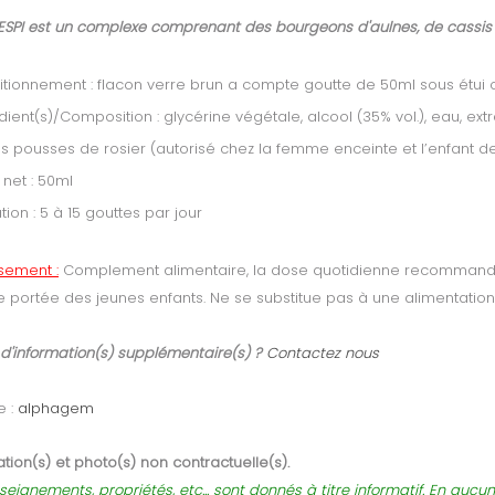
SPI est un complexe comprenant des bourgeons d'aulnes, de cassis 
tionnement : flacon verre brun a compte goutte de 50ml sous étui 
dient(s)/Composition : glycérine végétale, alcool (35% vol.), eau, ex
s pousses de rosier (autorisé chez la femme enceinte et l’enfant de
 net : 50ml
ation : 5 à 15 gouttes par jour
ssement :
Complement alimentaire, la dose quotidienne recommandée
e portée des jeunes enfants. Ne se substitue pas à une alimentation 
 d'information(s) supplémentaire(s) ?
Contactez nous
e :
alphagem
tion(s) et photo(s) non contractuelle(s).
seignements, propriétés, etc... sont donnés à titre informatif. En auc