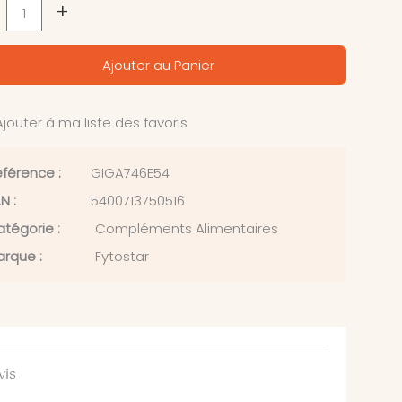
+
Ajouter au Panier
jouter à ma liste des favoris
férence :
GIGA746E54
N :
5400713750516
tégorie :
Compléments Alimentaires
rque :
Fytostar
vis