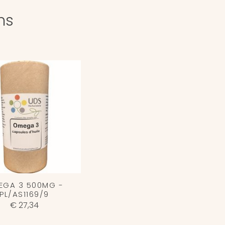
ns
EGA 3 500MG -
PL/AS1169/9
€ 27,34