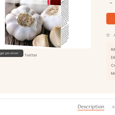
-
A
Ré
ger par email
Twitter
EA
Ca
Ma
Description
A