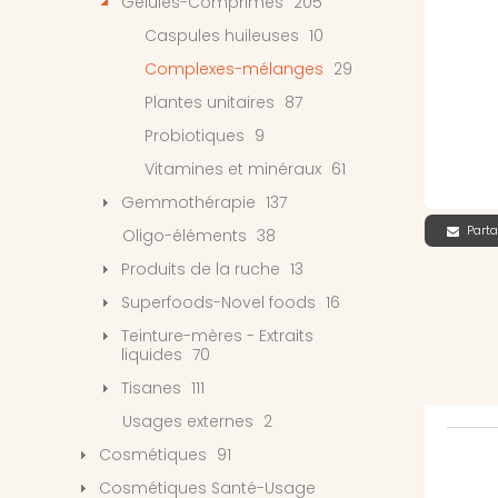
Gélules-Comprimés
205
Caspules huileuses
10
Complexes-mélanges
29
Plantes unitaires
87
Probiotiques
9
Vitamines et minéraux
61
Gemmothérapie
137
Parta
Oligo-éléments
38
Produits de la ruche
13
Superfoods-Novel foods
16
Teinture-mères - Extraits
liquides
70
Tisanes
111
Usages externes
2
Cosmétiques
91
Cosmétiques Santé-Usage