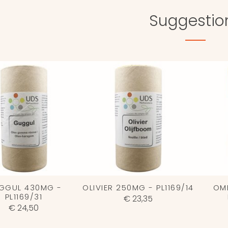
Suggestio
GGUL 430MG -
OLIVIER 250MG - PL1169/14
OM
PL1169/31
€ 23,35
€ 24,50