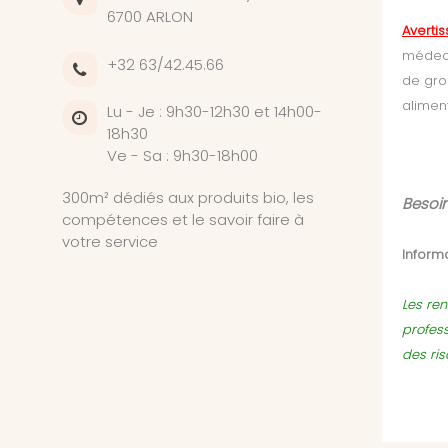
6700 ARLON
Averti
médeci
+32 63/42.45.66
de gro
alimen
Lu - Je : 9h30-12h30 et 14h00-
18h30
Ve - Sa : 9h30-18h00
300m² dédiés aux produits bio, les
Besoin
compétences et le savoir faire à
votre service
Informa
Les ren
profes
des ri