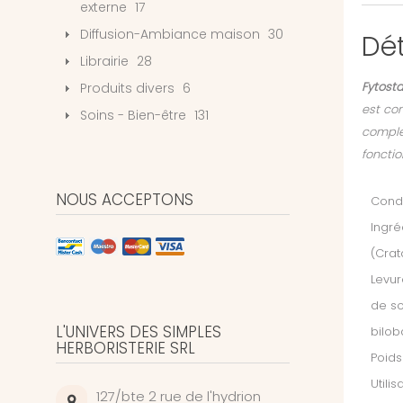
externe
17
Diffusion-Ambiance maison
30
Dét
Librairie
28
Fytosta
Produits divers
6
est con
Soins - Bien-être
131
complex
fonctio
NOUS ACCEPTONS
Condi
Ingré
(Crat
Levur
de so
L'UNIVERS DES SIMPLES
bilob
HERBORISTERIE SRL
Poids
Utili
127/bte 2 rue de l'hydrion