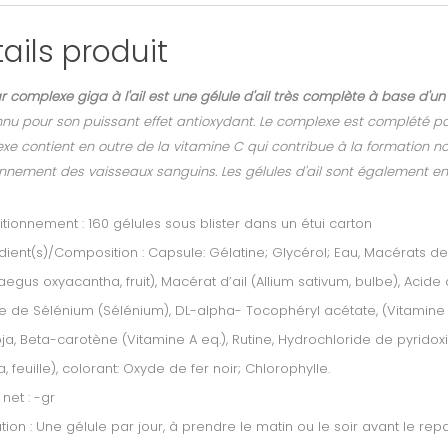
ails produit
r complexe giga à l'ail est une gélule d'ail très complète à base d'un
nu pour son puissant effet antioxydant. Le complexe est complété par
e contient en outre de la vitamine C qui contribue à la formation no
nnement des vaisseaux sanguins. Les gélules d'ail sont également enr
tionnement : 160 gélules sous blister dans un étui carton
dient(s)/Composition : Capsule: Gélatine; Glycérol; Eau, Macérats 
aegus oxyacantha, fruit), Macérat d’ail (Allium sativum, bulbe), Acide 
e de Sélénium (Sélénium), DL-alpha- Tocophéryl acétate, (Vitamine E)
ja, Beta-carotène (Vitamine A eq.), Rutine, Hydrochloride de pyridoxi
a, feuille), colorant: Oxyde de fer noir; Chlorophylle.
 net : -gr
sation : Une gélule par jour, à prendre le matin ou le soir avant le r