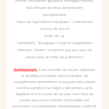
palme*, émulsifiant: glycérine; antiagglomérants:
talc, dioxyde de silice; épaississant:
carraghénane.
*Issus de l’agriculture biologique - Contrôlé par
Certisys BE-BIO-01
Poids net : gr
Garantie(s) : Biologique / Veg/ok-Vegetariens
Utilisation : Avaler 1 comprimé par jour avec un
verre d’eau, le matin de préférence.
Avertissement :
Il est conseillé de ne pas dépasser
la quantité journalière recommandée. Les
compléments alimentaires ne peuvent être utilisés
comme substitut d’un régime alimentaire varié,
équilibré et d’un mode de vie sain. Tenir hors de
portée des jeunes enfants. Déconseillé aux
personnes sous traitement antidiabétique, souffrant