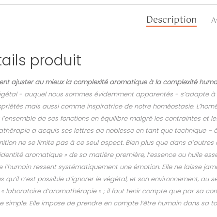
Description
A
ails produit
t ajuster au mieux la complexité aromatique à la complexité huma
égétal - auquel nous sommes évidemment apparentés - s’adapte à 
opriétés mais aussi comme inspiratrice de notre homéostasie. L’homé
l’ensemble de ses fonctions en équilibre malgré les contraintes et le
athérapie a acquis ses lettres de noblesse en tant que technique – 
nition ne se limite pas à ce seul aspect. Bien plus que dans d’autres d
 identité aromatique » de sa matière première, l’essence ou huile essen
e l’humain ressent systématiquement une émotion. Elle ne laisse jamai
s qu’il n’est possible d’ignorer le végétal, et son environnement, au 
 « laboratoire d’aromathérapie » ; il faut tenir compte que par sa c
 simple. Elle impose de prendre en compte l’être humain dans sa tota