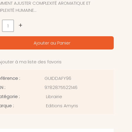
MENT AJUSTER COMPLEXITÉ AROMATIQUE ET
LEXITÉ HUMAINE...
+
Ajouter au Panier
jouter à ma liste des favoris
férence :
GUIDDAFY96
N :
9782875522146
tégorie :
Librairie
rque :
Editions Amyris