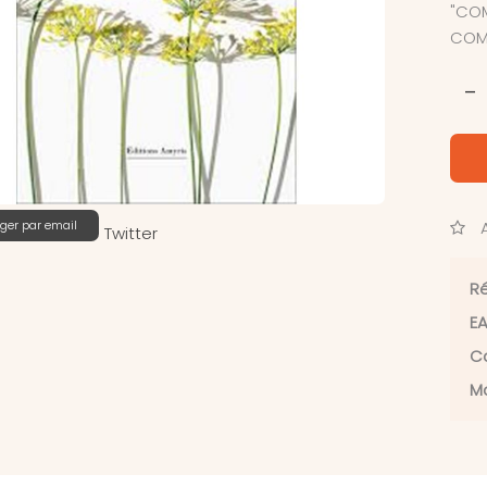
"COM
COMP
-
ger par email
A
Twitter
Ré
EA
Ca
Ma