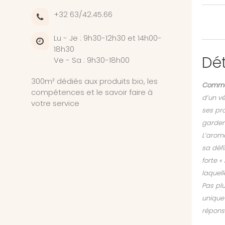
+32 63/42.45.66
Lu - Je : 9h30-12h30 et 14h00-
18h30
Dét
Ve - Sa : 9h30-18h00
300m² dédiés aux produits bio, les
Commen
compétences et le savoir faire à
d’un v
votre service
ses pr
garder 
L’arom
sa défi
forte «
laquell
Pas plu
unique
réponse