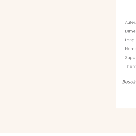
Auteu
Dimen
Langu
Nomb
Suppo
Thém
Besoin