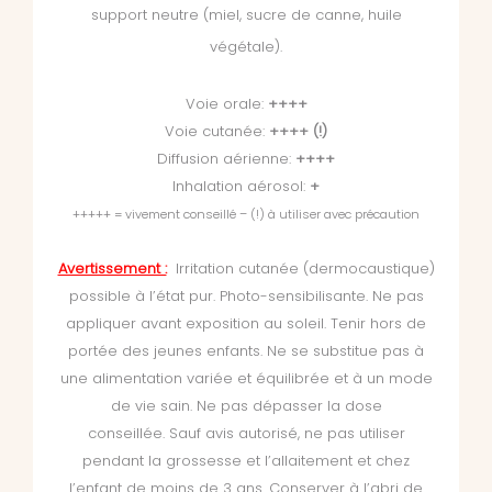
support neutre (miel, sucre de canne, huile
végétale).
Voie orale:
++++
Voie cutanée:
++++ (!)
Diffusion aérienne:
++++
Inhalation aérosol:
+
+++++ = vivement conseillé – (!) à utiliser avec précaution
Avertissement :
Irritation cutanée (dermocaustique)
possible à l’état pur. Photo-sensibilisante. Ne pas
appliquer avant exposition au soleil. Tenir hors de
portée des jeunes enfants. Ne se substitue pas à
une alimentation variée et équilibrée et à un mode
de vie sain. Ne pas dépasser la dose
conseillée. Sauf avis autorisé, ne pas utiliser
pendant la grossesse et l’allaitement et chez
l’enfant de moins de 3 ans. Conserver à l’abri de