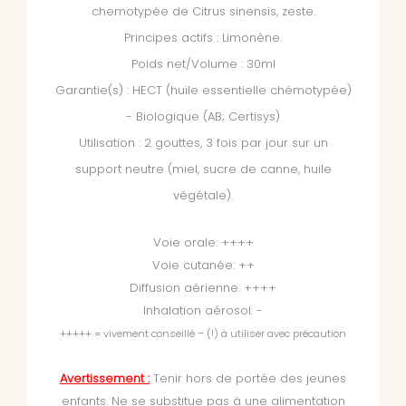
chemotypée de Citrus sinensis, zeste.
Principes actifs : Limonène.
Poids net/Volume : 30ml
Garantie(s) : HECT (huile essentielle chémotypée)
- Biologique (AB; Certisys)
Utilisation : 2 gouttes, 3 fois par jour sur un
support neutre (miel, sucre de canne, huile
végétale).
Voie orale: ++++
Voie cutanée: ++
Diffusion aérienne: ++++
Inhalation aérosol: -
+++++ = vivement conseillé – (!) à utiliser avec précaution
Avertissement :
Tenir hors de portée des jeunes
enfants. Ne se substitue pas à une alimentation