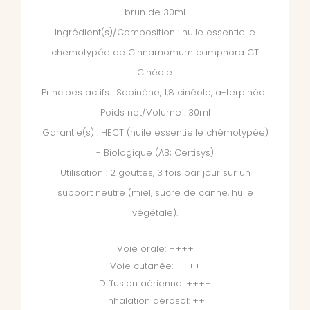
brun de 30ml
Ingrédient(s)/Composition : huile essentielle
chemotypée de Cinnamomum camphora CT
Cinéole.
Principes actifs : Sabinène, 1,8 cinéole, a-terpinéol.
Poids net/Volume : 30ml
Garantie(s) : HECT (huile essentielle chémotypée)
- Biologique (AB; Certisys)
Utilisation : 2 gouttes, 3 fois par jour sur un
support neutre (miel, sucre de canne, huile
végétale).
Voie orale: ++++
Voie cutanée: ++++
Diffusion aérienne: ++++
Inhalation aérosol: ++