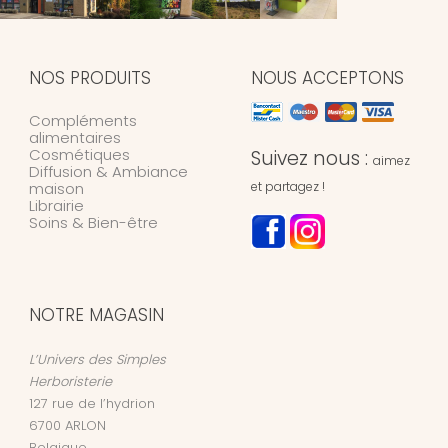
NOS PRODUITS
NOUS ACCEPTONS
Compléments
alimentaires
Cosmétiques
Suivez nous :
aimez
Diffusion & Ambiance
maison
et partagez !
Librairie
Soins & Bien-être
NOTRE MAGASIN
L’Univers des Simples
Herboristerie
127 rue de l’hydrion
6700
ARLON
Belgique