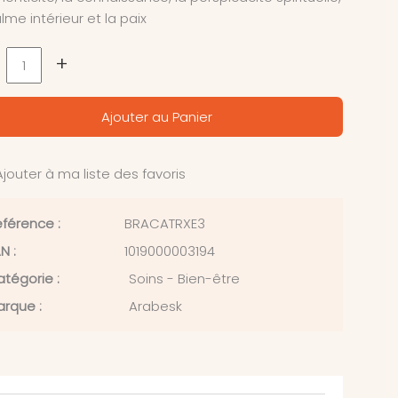
alme intérieur et la paix
+
Ajouter au Panier
jouter à ma liste des favoris
férence :
BRACATRXE3
N :
1019000003194
tégorie :
Soins - Bien-être
rque :
Arabesk