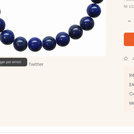
le c
-
A
ger par email
Twitter
Ré
EA
Ca
Ma