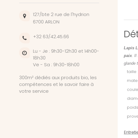
127/bte 2 rue de l'hydrion
6700 ARLON
Dét
+32 63/42.45.66
Lapis L
Lu - Je : 9h30-12h30 et 14h00-
paix
. I
18h30
glande t
Ve - Sa : 9h30-18h00
taille
300m² dédiés aux produits bio, les
mate
compétences et le savoir faire à
coule
votre service
diame
poids 
prov
Entretie