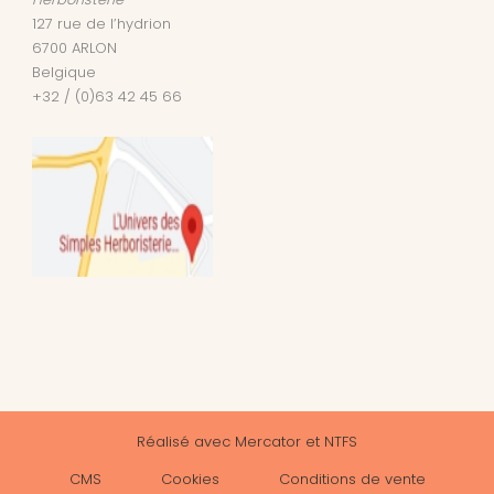
127 rue de l’hydrion
6700
ARLON
Belgique
+32 / (0)63 42 45 66
Réalisé avec
Mercator
et
NTFS
CMS
Cookies
Conditions de vente