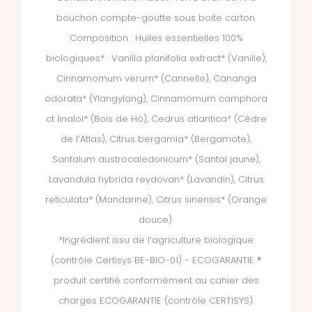
bouchon compte-goutte sous boite carton.
Composition : Huiles essentielles 100%
biologiques* : Vanilla planifolia extract* (Vanille),
Cinnamomum verum* (Cannelle), Cananga
odorata* (Ylangylang), Cinnamomum camphora
ct linalol* (Bois de Hô), Cedrus atlantica* (Cèdre
de l’Atlas), Citrus bergamia* (Bergamote),
Santalum austrocaledonicum* (Santal jaune),
Lavandula hybrida reydovan* (Lavandin), Citrus
reticulata* (Mandarine), Citrus sinensis* (Orange
douce).
*Ingrédient issu de l’agriculture biologique
(contrôle Certisys BE-BIO-01) - ECOGARANTIE ®
produit certifié conformément au cahier des
charges ECOGARANTIE (contrôle CERTISYS).